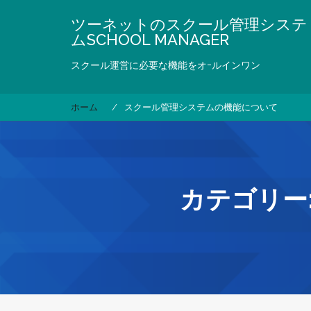
コ
ツーネットのスクール管理システ
ン
ムSCHOOL MANAGER
テ
ン
スクール運営に必要な機能をオｰルインワン
ツ
へ
ス
ホーム
スクール管理システムの機能について
キ
ッ
プ
カテゴリー